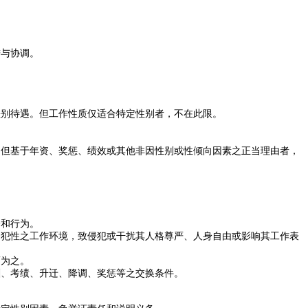
进与协调。
差别待遇。但工作性质仅适合特定性别者，不在此限。
。但基于年资、奖惩、绩效或其他非因性别或性倾向因素之正当理由者，
论和行为。
冒犯性之工作环境，致侵犯或干扰其人格尊严、人身自由或影响其工作表
而为之。
酬、考绩、升迁、降调、奖惩等之交换条件。