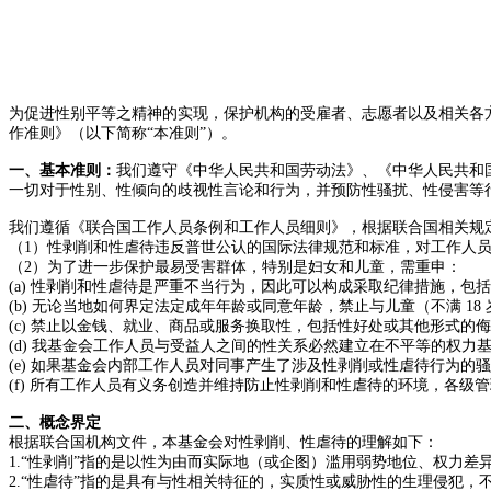
为促进性别平等之精神的实现，保护机构的受雇者、志愿者以及相关各
作准则》（以下简称“本准则”）。
一、基本准则：
我们遵守《中华人民共和国劳动法》、《中华人民共和
一切对于性别、性倾向的歧视性言论和行为，并预防性骚扰、性侵害等
我们遵循《联合国工作人员条例和工作人员细则》，根据联合国相关规
（1）性剥削和性虐待违反普世公认的国际法律规范和标准，对工作人
（2）为了进一步保护最易受害群体，特别是妇女和儿童，需重申：
(a) 性剥削和性虐待是严重不当行为，因此可以构成采取纪律措施，包
(b) 无论当地如何界定法定成年年龄或同意年龄，禁止与儿童（不满 1
(c) 禁止以金钱、就业、商品或服务换取性，包括性好处或其他形式
(d) 我基金会工作人员与受益人之间的性关系必然建立在不平等的权
(e) 如果基金会内部工作人员对同事产生了涉及性剥削或性虐待行为
(f) 所有工作人员有义务创造并维持防止性剥削和性虐待的环境，各
二、概念界定
根据联合国机构文件，本基金会对性剥削、性虐待的理解如下：
1.“性剥削”指的是以性为由而实际地（或企图）滥用弱势地位、权力
2.“性虐待”指的是具有与性相关特征的，实质性或威胁性的生理侵犯