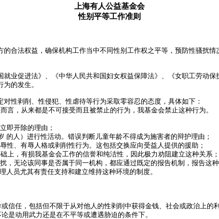
上海有人公益基金会
性别平等工作准则
方的合法权益，确保机构工作当中不同性别工作权之平等，预防性骚扰情况
国就业促进法》、《中华人民共和国妇女权益保障法》、《女职工劳动保
行为的发生。
定对性剥削、性侵犯、性虐待等行为采取零容忍的态度，具体如下：
员而言，从来都是不可接受而且被禁止的行为，我基金会禁止这种行为。
括立即开除的理由；
8 岁 的人）进行性活动。错误判断儿童年龄不得成为施害者的辩护理由；
的侮辱性、有辱人格或剥削性行为。这包括交换应向受益人提供的援助；
力基础上，有损我基金会工作的信誉和纯洁性，因此极力劝阻建立这种关系
的骚扰，无论该同事是否属于同一机构，都应通过既定的报告机制，报告这
级管理人员尤其有责任支持和建立维持这种环境的制度。
差异或信任，包括但不限于从对他人的性剥削中获得金钱、社会或政治上的
，不论是动用武力还是在不平等或遭遇胁迫的条件下。