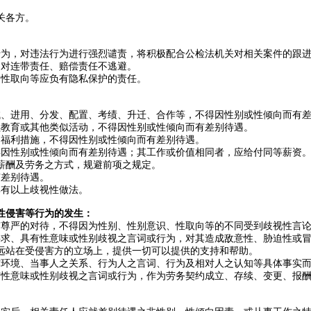
关各方。
行为，对违法行为进行强烈谴责，将积极配合公检法机关对相关案件的跟
，对连带责任、赔偿责任不逃避。
、性取向等应负有隐私保护的责任。
试、进用、分发、配置、考绩、升迁、合作等，不得因性别或性倾向而有
续教育或其他类似活动，不得因性别或性倾向而有差别待遇。
、福利措施，不得因性别或性倾向而有差别待遇。
得因性别或性倾向而有差别待遇；其工作或价值相同者，应给付同等薪资
薪酬及劳务之方式，规避前项之规定。
有差别待遇。
其有以上歧视性做法。
性侵害等行为的发生：
有尊严的对待，不得因为性别、性别意识、性取向等的不同受到歧视性言
要求、具有性意味或性别歧视之言词或行为，对其造成敌意性、胁迫性或
远站在受侵害方的立场上，提供一切可以提供的支持和帮助。
作环境、当事人之关系、行为人之言词、行为及相对人之认知等具体事实
有性意味或性别歧视之言词或行为，作为劳务契约成立、存续、变更、报