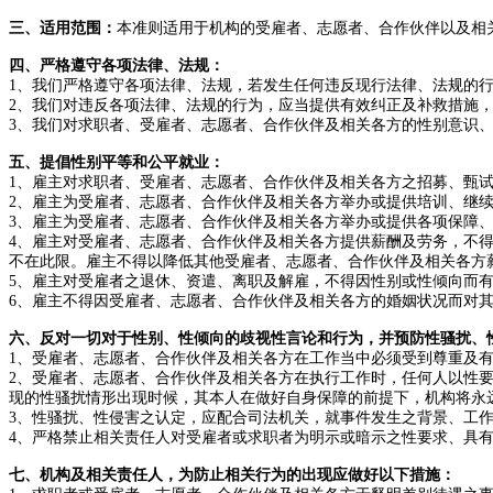
三、适用范围：
本准则适用于机构的受雇者、志愿者、合作伙伴以及相
四、严格遵守各项法律、法规：
1、我们严格遵守各项法律、法规，若发生任何违反现行法律、法规的
2、我们对违反各项法律、法规的行为，应当提供有效纠正及补救措施
3、我们对求职者、受雇者、志愿者、合作伙伴及相关各方的性别意识
五、提倡性别平等和公平就业：
1、雇主对求职者、受雇者、志愿者、合作伙伴及相关各方之招募、甄
2、雇主为受雇者、志愿者、合作伙伴及相关各方举办或提供培训、继
3、雇主为受雇者、志愿者、合作伙伴及相关各方举办或提供各项保障
4、雇主对受雇者、志愿者、合作伙伴及相关各方提供薪酬及劳务，不
不在此限。雇主不得以降低其他受雇者、志愿者、合作伙伴及相关各方
5、雇主对受雇者之退休、资遣、离职及解雇，不得因性别或性倾向而
6、雇主不得因受雇者、志愿者、合作伙伴及相关各方的婚姻状况而对
六、反对一切对于性别、性倾向的歧视性言论和行为，并预防性骚扰、
1、受雇者、志愿者、合作伙伴及相关各方在工作当中必须受到尊重及
2、受雇者、志愿者、合作伙伴及相关各方在执行工作时，任何人以性
现的性骚扰情形出现时候，其本人在做好自身保障的前提下，机构将永
3、性骚扰、性侵害之认定，应配合司法机关，就事件发生之背景、工
4、严格禁止相关责任人对受雇者或求职者为明示或暗示之性要求、具
七、机构及相关责任人，为防止相关行为的出现应做好以下措施：